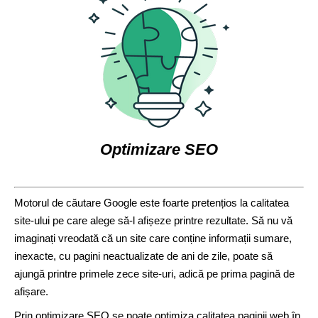
Optimizare SEO
Motorul de căutare Google este foarte pretențios la calitatea
site-ului pe care alege să-l afișeze printre rezultate. Să nu vă
imaginați vreodată că un site care conține informații sumare,
inexacte, cu pagini neactualizate de ani de zile, poate să
ajungă printre primele zece site-uri, adică pe prima pagină de
afișare.
Prin optimizare SEO se poate optimiza calitatea paginii web în